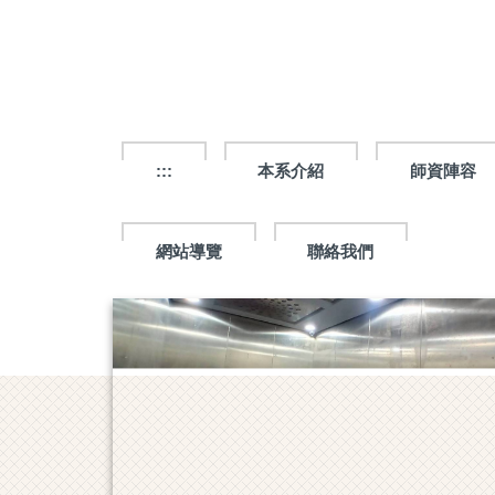
跳
到
主
要
內
容
區
:::
本系介紹
師資陣容
網站導覽
聯絡我們