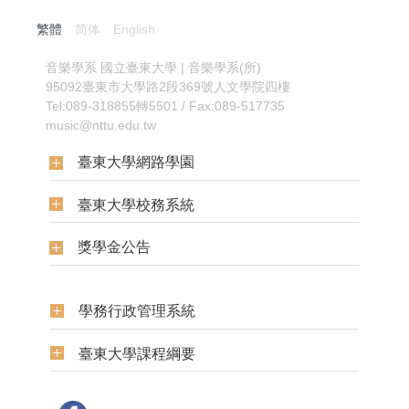
繁體
简体
English
:::
音樂學系
國立臺東大學 | 音樂學系(所)
95092臺東市大學路2段369號人文學院四樓
Tel:089-318855轉5501 / Fax:089-517735
music@nttu.edu.tw
臺東大學網路學園
臺東大學校務系統
獎學金公告
學務行政管理系統
臺東大學課程綱要