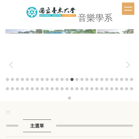
跳
到
音樂學系
主
要
內
容
區
:::
主選單