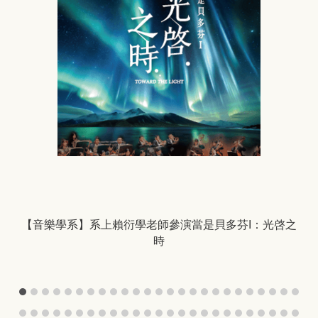
－
【音樂學系】系上賴衍學老師參演當是貝多芬I：光啓之
時