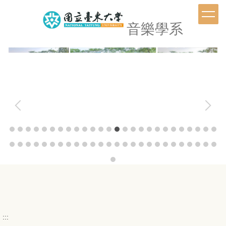
跳
到
音樂學系
主
要
內
容
區
:::