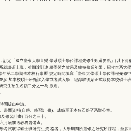
，訂定「國立臺東大學音樂 學系碩士學位課程先修生甄選要點」(以下簡
系就讀碩士班，並期達到連 續學習之效果及縮短修業年限，招收本系大學
每學年第二學期依本校行事曆 規定時間填寫「臺東大學碩士學位課程先修
並參 加本校碩士班甄試入學或考試入學，經錄取後始正式取得本校碩士班
研究生招生名額二分之一為 原則。
。
定時間提出申請。
、書面資料(自傳、修習計 畫)、成績單正本各乙份至系辦公室。
及修習計畫) 百分之三十。
於六月底前送教務處備查。
學考試取得碩士班研究生資 格者，大學期間所選修之研究所課程，至多可