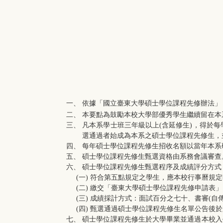
一、 依據「國立臺東大學碩士學位課程先修辦法」
二、 本要點為鼓勵本校大學部優秀學生繼續留在本
三、 凡本系學士班三年級以上(含延修生)，得於
選通過者始成為本系之碩士學位課程先修生，
四、 每年碩士學位課程先修生招收名額以當年本系
五、 碩士學位課程先修生甄選資格由系務會議審查
六、 碩士學位課程先修生甄選程序及成績評分方式
(一) 符合第五點規定之學生，應本校行事曆規
(二) 繳交「臺東大學碩士學位課程先修申請表」
(三) 成績採計方式：面試百分之七十、書審(自傳
(四) 甄選通過碩士學位課程先修生名單公告後
七、 碩士學位課程先修生於大學畢業並通過本校入