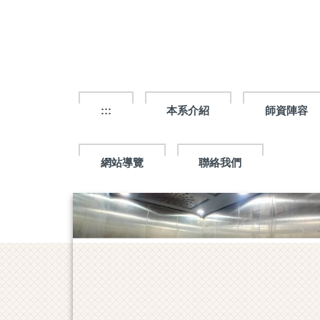
跳
到
主
要
內
容
區
:::
本系介紹
師資陣容
網站導覽
聯絡我們