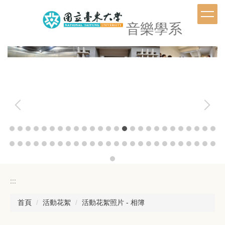
跳
到
音樂學系
主
要
內
容
區
:::
首頁
活動花絮
活動花絮照片 - 相簿