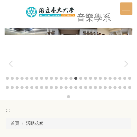
跳
到
音樂學系
主
要
內
容
區
:::
首頁
活動花絮