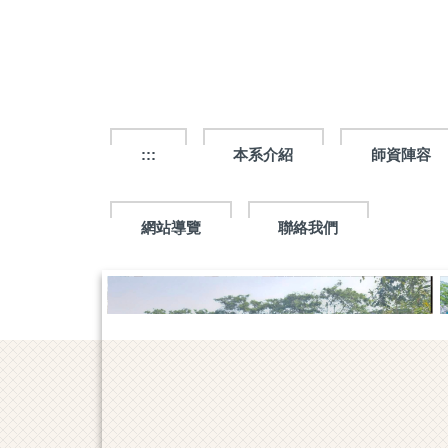
跳
到
主
要
內
容
區
:::
本系介紹
師資陣容
網站導覽
聯絡我們