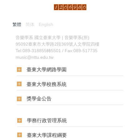
繁體
简体
English
:::
音樂學系
國立臺東大學 | 音樂學系(所)
95092臺東市大學路2段369號人文學院四樓
Tel:089-318855轉5501 / Fax:089-517735
music@nttu.edu.tw
臺東大學網路學園
臺東大學校務系統
獎學金公告
學務行政管理系統
臺東大學課程綱要