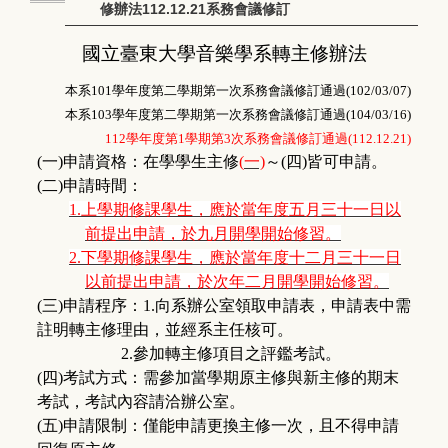
修辦法112.12.21系務會議修訂
國立臺東大學音樂學系轉主修辦法
本系
101
學年度第二學期第一次系務會議修訂通過
(102/03/07)
本系
103
學年度第二學期第一次系務會議修訂通過
(104/03/16)
112
學年度第
1
學期第
3
次系務會議修訂通過
(112.12.21)
(
一)申請資格：
在學學生主修
(
一)
～(四)皆可申請。
(
二)申請時間：
1.
上學期修課學生，應於當年度五月三十一日以
前提出申請，於九月開學開始修習。
2.
下學期修課學生，應於當年度十二月三十一日
以前提出申請，於次年二月開學開始修習。
(
三)申請程序：1.向系辦公室領取申請表，申請表中需
註明轉主修理由，並經系主任核可。
2.
參加轉主修項目之評鑑考試。
(
四)考試方式：
需參加當學期原主修與新主修的期末
考試，考試內容請洽辦公室。
(
五)申請限制：僅能申請更換主修一次，且不得申請