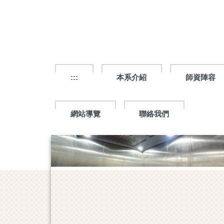
跳
到
主
要
內
容
區
:::
本系介紹
師資陣容
網站導覽
聯絡我們