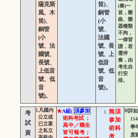
薩
克斯
笛
)
、
(
奏
)
一
風、木
銅管
首，樂
曲、樂
笛
)
、
(
小
器種類
銅管
號、
不拘，
(
小
法
國
一律背
號、法
號、長
譜，若
需伴
國號、
號、上
奏，由
長號、
低音
考生自
上低音
號、
低
行安
號、低
音
排。
音
號
)
。
號
)
。
1.
凡國內
★
A
組
(
須參加
無須
※
詳如
考
公立或
術科考試
；
114
參加
試
已立案
高中／職生
學
術科
之私立
資
皆可報考
；
度
考
高級中