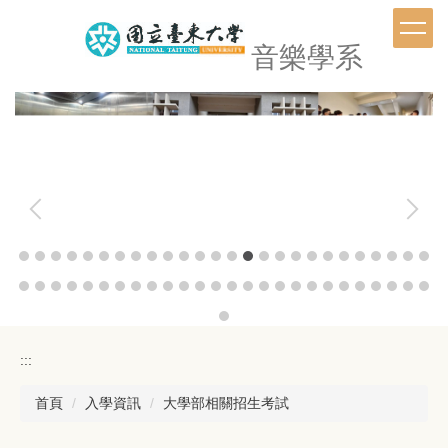
跳
到
音樂學系
主
要
內
容
區
:::
首頁
入學資訊
大學部相關招生考試