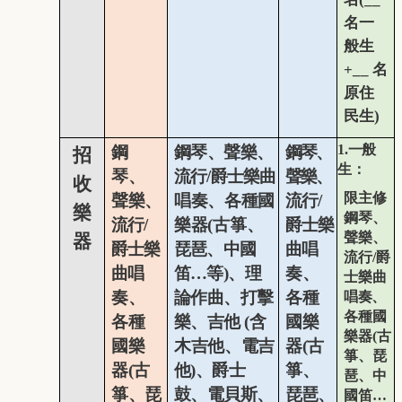
名一
般生
+__
名
原住
民生
)
1.
一般
鋼
鋼琴、聲樂
、
鋼琴、
招
生：
琴、
流行
/
爵士樂曲
聲樂
、
收
限主修
聲樂
、
唱奏
、
各種國
流行
/
樂
鋼琴、
流行
/
樂器(古箏
、
爵士樂
聲樂
、
器
爵士樂
琵琶
、中國
曲
唱
流行
/
爵
曲
唱
笛…等)
、
理
奏
、
士樂曲
奏
、
論作曲、打擊
各種
唱奏
、
各種國
各種
樂、吉他
(
含
國樂
樂器(古
國樂
木吉他
、
電吉
器(古
箏、琵
器(古
他
)
、爵士
箏
、
琶
、中
箏
、琵
鼓、電貝斯、
琵琶
、
國笛…