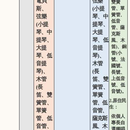
電貝
弦樂
雙簧
斯、
(
小提
管、單
簧管、
弦樂
琴、中
低音
(
小
提
提琴、
管、薩
琴、中
大提
克斯
提琴、
琴、低
風、木
笛
)
、銅
大提
音提
管
(
小
琴、低
琴
)
、
號、法
音提
木管
國號、
琴
)
、
(
長
長號、
木管
笛、雙
上低音
號、低
(
長
簧管、
音號
)
。
笛、雙
單簧
2.
原住民
簧管、
管、低
生：
單簧
音管、
依個人
管、低
薩克斯
專長自
音管、
風、
木
選獨唱