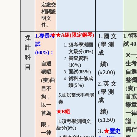
定繳交
相關證
明文
件。
★
★
A
組
(
限定鋼琴
)
1.
術
1.
專長考
1.
國
文
採
試
4
試
(
學
測
須考學測國
計
文級分
(0%)
(60%)
：
成
※
一
科
審查資料
生考
自選
績
)
(10%)
目
自選
獨唱
面試
(85%)
(x2.00)
術科主修成
整獨
(
奏
)
曲
2.
英
文
績
(5%)
(
奏
)
目不
(
學
測
5.
面試當天不考演
首或
拘，
成
奏
樂
章
以一
績
)
★
B
組
一律
首為
(x1.50)
譜，
1.
須考學測國文
限，
級分
(0%)
需伴
3.
★
歷史
一律