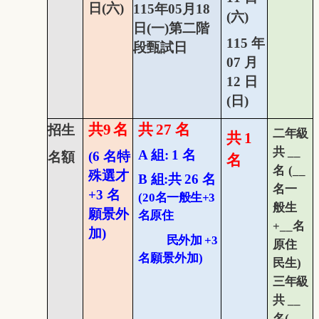
日
(
六
)
115
年
05
月
18
(
六
)
日
(
一
)
第二階
115
年
段甄試日
07
月
12
日
(
日
)
共
9
名
共
27
名
招生
二年級
共
1
共
__
A
組
:
1
名
(6
名特
名額
名
名
(__
殊選才
B
組
:
共
26
名
名一
+3
名
(
20
名
一般生
+
3
般生
願景外
名
原住
+__
名
加
)
民外加
+3
原住
名願景外加
)
民生
)
三年級
共
__
名
(__