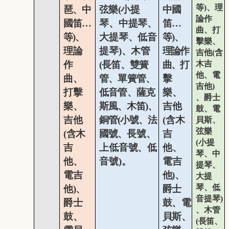
等)
、
理
琶
、中
弦樂
(
小
提
中國
論作
國笛…
琴、中提琴、
笛…
曲、打
等)
、
大提琴、低音
等)
、
擊樂、
理論
提琴
)
、
木管
理論作
吉他
(
含
作
(
長笛、雙簧
曲、
打
木吉
他、電
曲、
管、單簧管、
擊
吉他
)
打擊
低音管、
薩克
樂、
、爵士
樂、
斯風、木笛
)
、
吉他
鼓、電
吉他
銅管
(
小號、法
(
含
木
貝斯、
弦樂
(
含木
國號、
長號、
吉
(
小提
吉
上低音號、低
他
、
琴、中
他
、
音號
)
。
電吉
提琴、
電吉
他
)
、
大提
琴、低
他
)
、
爵士
音提琴
)
爵士
鼓、電
、
木管
鼓、
貝斯、
(
長笛、