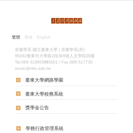
繁體
简体
English
:::
音樂學系
國立臺東大學 | 音樂學系(所)
95092臺東市大學路2段369號人文學院四樓
Tel:089-318855轉5501 / Fax:089-517735
music@nttu.edu.tw
臺東大學網路學園
臺東大學校務系統
獎學金公告
學務行政管理系統