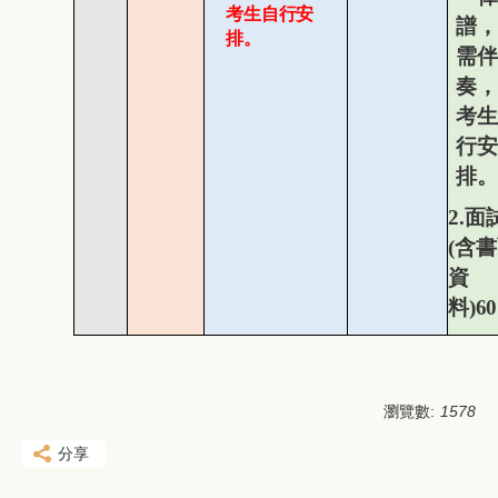
考生自行安
譜，
排。
需伴
奏，
考生
行安
排。
2.
面
(
含書
資
料
)6
瀏覽數:
1578
分享