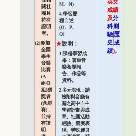
英文
M
、
N)
關社
成績
團且
4.
學習歷
及
分
持有
程自述
科測
證明
(O
、
P
、
者。
Q)
驗
歷
史
成
(2)
參加
★
說明：
全國
績
)
。
1.
課程學習成
學生
果：著重音
音樂
樂相關報
比賽
告、作品等
(A
資料。
組
/B
組
)
獲
2.
多元表現：請
獎者
檢附與音樂有
(
含縣
關之高中自主
賽
)
，
學習計畫與成
並持
果、社團活動
有證
經驗、競賽表
明
現、特殊優良