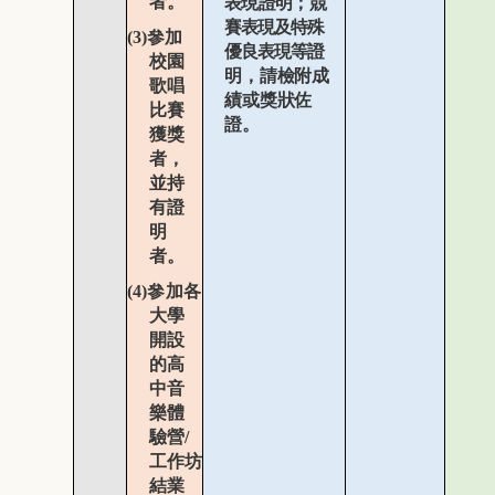
者。
表現證
明；競
賽表現及特殊
(3)
參加
優良表現等證
校園
明，請檢附成
歌唱
績或獎狀佐
比賽
證。
獲獎
者，
並持
有
證
明
者。
(4)
參加各
大學
開設
的高
中音
樂體
驗
營
/
工作坊
結業