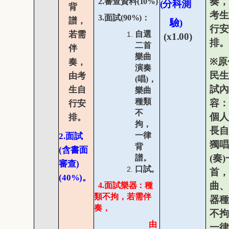
奏，
2.
審查資料
(10%)
(
分科測
背
考生
3.
面試
(90%)
：
譜，
驗
)
行安
若需
自選
(x1.00)
排。
二首
伴
樂曲
※
原
奏，
演奏
民生
由考
(
唱
)
，
試內
生自
樂曲
種類
容：
行安
不
個人
排。
拘，
長自
一律
2.
面試
獨唱
背
(
含書面
(
奏
)
譜。
審查
)
口試。
首，
(40%)
。
曲、
4.
面試樂器：種
類不拘，若需伴
器種
奏，
不拘
由
一律