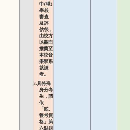
中
(
職
)
學校
審查
及評
估
後，
由校方
以書面
推薦至
本校音
樂
學系
就讀
者。
2.
具特殊
身分考
生，請
依
「貳、
報考資
格」第
六點規