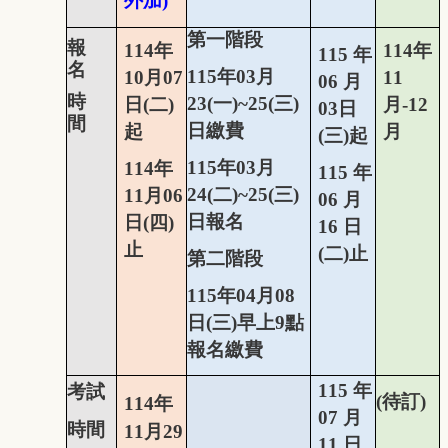
外加
)
第一階段
報
114
年
114
年
115
年
名
115
年
03
月
10
月
07
11
06
月
時
23
(
一
)
~25
(
三
)
日
(
二
)
月
-12
03
日
間
日
繳費
起
月
(
三
)
起
115
年
03
月
114
年
115
年
24
(
二
)
~25
(
三
)
11
月
06
06
月
日
報名
日
(
四
)
16
日
止
(
二
)
止
第二階段
115
年
04
月
08
日
(
三
)
早上
9
點
報名繳費
115
年
考試
(
待訂
)
114
年
07
月
時間
11
月
29
11
日