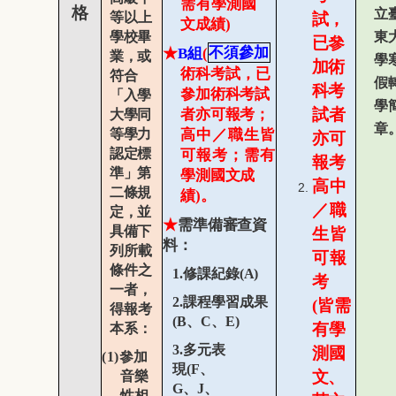
需有
學測國
格
立
等
以上
試，
文成績
)
學校畢
東
已參
★
B
組
(
不須參加
業，或
學
加術
術科考試，
已
符合
假
科考
參加術科考試
「入學
學
試者
者亦可報考；
大學同
章
等學力
高中／職生皆
亦可
認定標
可報考
；
需有
報考
準」第
學測國文成
高中
二條規
績
)
。
／職
定，並
★
需準備審查資
具備下
生皆
料：
列所載
可
報
條件之
1.
修課紀錄
(A)
考
一者，
2.
課程學習成果
(
皆需
得報考
(B
、
C
、
E)
有學
本系：
3.
多元表
測
國
(1)
參加
現
(F
、
文、
音樂
G
、
J
、
性相