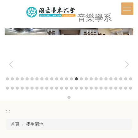
跳
到
音樂學系
主
要
內
容
區
:::
首頁
學生園地