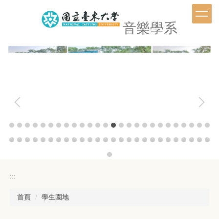
跳
到
音樂學系
主
要
內
容
區
:::
首頁
學生園地