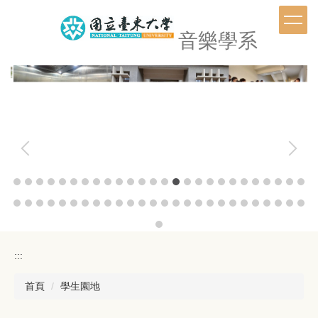
跳
到
音樂學系
主
要
內
容
區
:::
首頁
學生園地