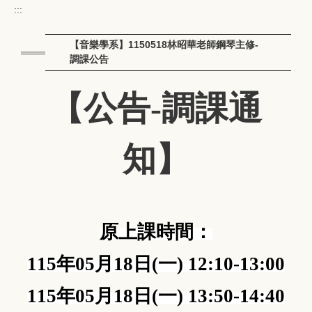
:::
【音樂學系】1150518林昭華老師鋼琴主修-
調課公告
【公告-調課通
知】
原上課時間：
115
年
05
月
18
日
(
一
) 12:10-13:00
115
年
05
月
18
日
(
一
) 13:50-14:40