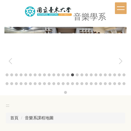
跳
到
音樂學系
主
要
內
容
區
:::
首頁
音樂系課程地圖