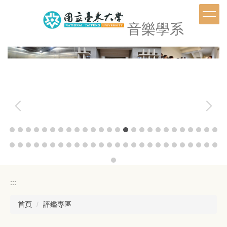
跳
到
音樂學系
主
要
內
容
區
:::
首頁
評鑑專區