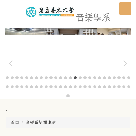
跳
到
音樂學系
主
要
內
容
區
:::
首頁
音樂系新聞連結