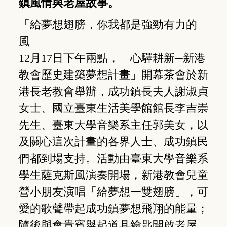
鎮風情與老屋故事。
「給夢想翅膀，你我都是強勁有力的
風」
12月17日下午兩點，「心驛耕新─新港
教會歷史建築夢想計畫」開幕茶會於新
港長老教會舉辦，成功鎮長夫人謝淑貞
女士、國立臺東生活美學館館長李吉崇
先生、臺東大學音樂系主任郭美女，以
及關心這次計畫的各界人士、成功鎮民
們都到場支持。活動由臺東大學音樂系
學生薩克斯風演奏開場，新港教會兒童
營小朋友演唱「給夢想一雙翅膀」，可
愛的歌聲帶起成功鎮夢想飛翔的能量；
隨後與會貴賓舉起道具鑰匙開啟老屋，