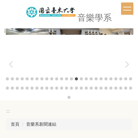
跳
到
音樂學系
主
要
內
容
區
:::
首頁
音樂系新聞連結