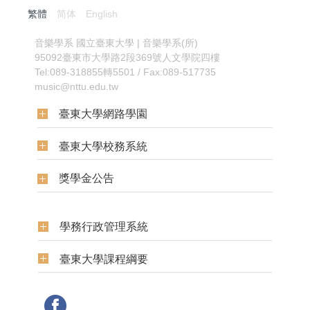
繁體
简体
English
:::
音樂學系
國立臺東大學 | 音樂學系(所)
95092臺東市大學路2段369號人文學院四樓
Tel:089-318855轉5501 / Fax:089-517735
music@nttu.edu.tw
臺東大學網路學園
臺東大學校務系統
獎學金公告
學務行政管理系統
臺東大學課程綱要