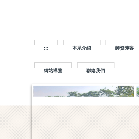
跳
到
主
要
內
容
區
:::
本系介紹
師資陣容
網站導覽
聯絡我們