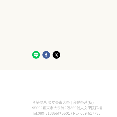
音樂學系
國立臺東大學 | 音樂學系(所)
95092臺東市大學路2段369號人文學院四樓
Tel:089-318855轉5501 / Fax:089-517735