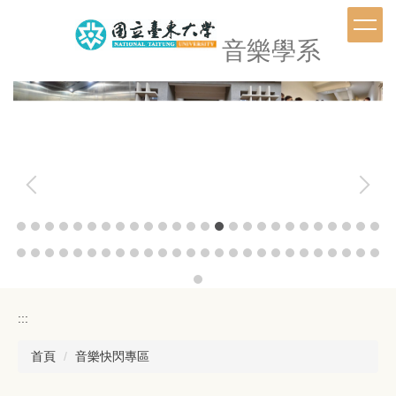
跳
到
音樂學系
主
要
內
容
區
:::
首頁
音樂快閃專區