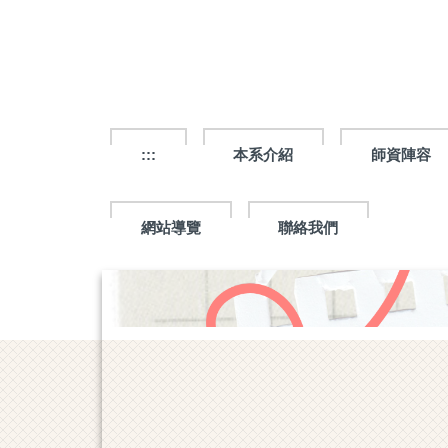
跳
到
主
要
內
容
區
:::
本系介紹
師資陣容
網站導覽
聯絡我們