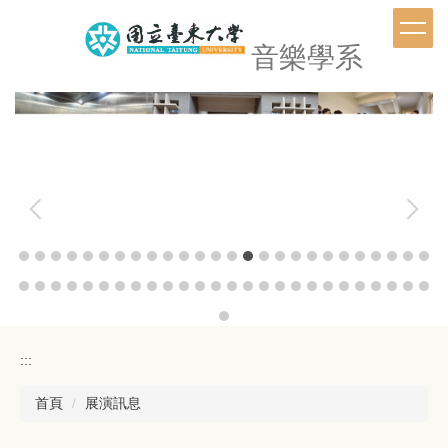
跳
到
音樂學系
主
要
內
容
區
:::
首頁
展演訊息