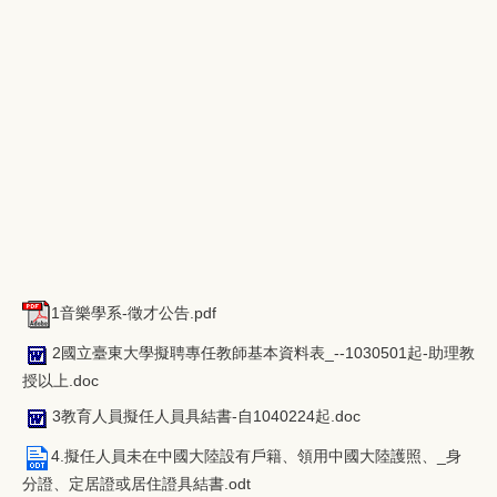
1音樂學系-徵才公告.pdf
2國立臺東大學擬聘專任教師基本資料表_--1030501起-助理教
授以上.doc
3教育人員擬任人員具結書-自1040224起.doc
4.擬任人員未在中國大陸設有戶籍、領用中國大陸護照、_身
分證、定居證或居住證具結書.odt