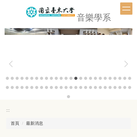
跳
到
音樂學系
主
要
內
容
區
:::
首頁
最新消息