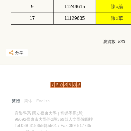
9
11244615
陳○綸
17
11129635
陳○華
瀏覽數:
833
分享
繁體
简体
English
:::
音樂學系
國立臺東大學 | 音樂學系(所)
95092臺東市大學路2段369號人文學院四樓
Tel:089-318855轉5501 / Fax:089-517735