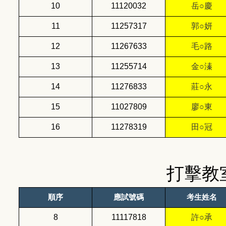
10
11120032
岳○慶
11
11257317
郭○妍
12
11267633
毛○路
13
11255714
金○溱
14
11276833
莊○永
15
11027809
廖○東
16
11278319
田○冠
打擊教
順序
應試號碼
考生姓名
8
11117818
許○承