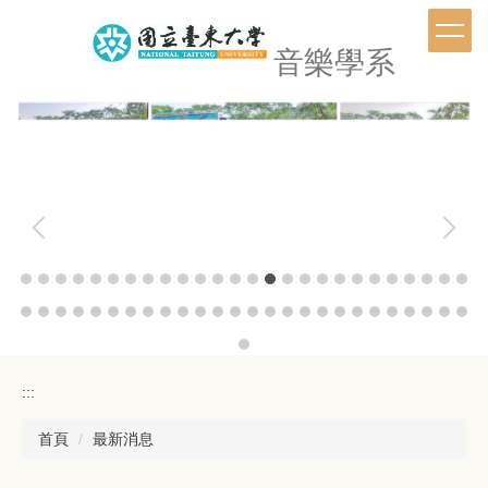
跳
到
音樂學系
主
要
內
容
區
:::
首頁
最新消息