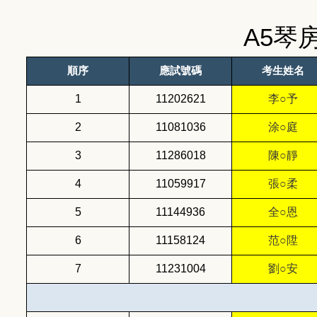
A5琴
順序
應試號碼
考生姓名
1
11202621
李○予
2
11081036
涂○庭
3
11286018
陳○靜
4
11059917
張○柔
5
11144936
全○恩
6
11158124
范○陞
7
11231004
劉○安