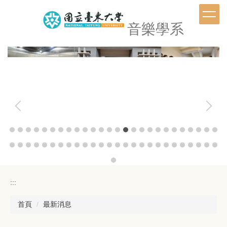
跳
到
音樂學系
主
要
內
容
區
:::
首頁
最新消息