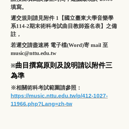
填寫。
遲交規則請見附件 1【
國立臺東大學音樂學
系114-2期末術科考試曲目教師簽名表
】之備
註，
若遲交請盡速將 電子檔(Word)寄 mail 至
music@nttu.edu.tw
曲
目
撰
寫原
則
及
說明請以附件三
※
為準
※相關術科考試範圍請參照：
https://music.nttu.edu.tw/p/412-1027-
11966.php?Lang=zh-tw