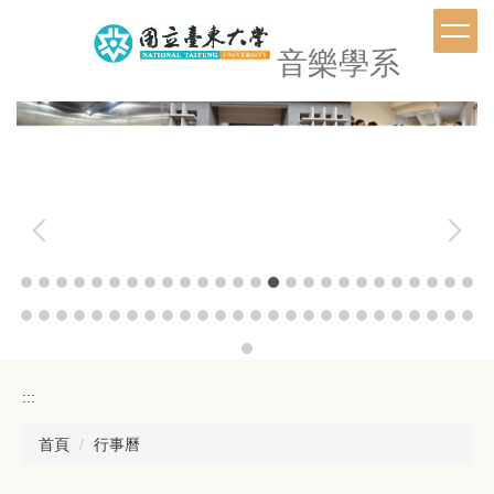
跳
到
音樂學系
主
要
內
容
區
:::
首頁
行事曆