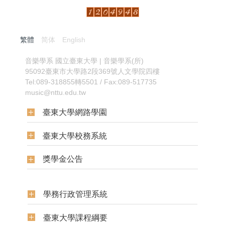
繁體
简体
English
:::
音樂學系
國立臺東大學 | 音樂學系(所)
95092臺東市大學路2段369號人文學院四樓
Tel:089-318855轉5501 / Fax:089-517735
music@nttu.edu.tw
臺東大學網路學園
臺東大學校務系統
獎學金公告
學務行政管理系統
臺東大學課程綱要