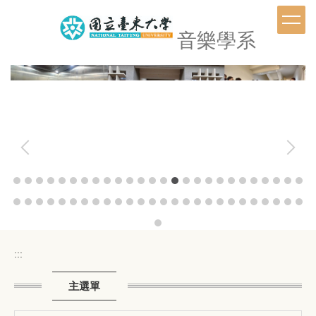
跳
到
音樂學系
主
要
內
容
區
:::
主選單