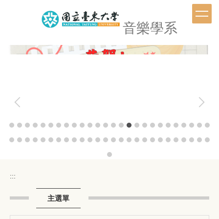
跳
到
音樂學系
主
要
內
容
區
:::
主選單