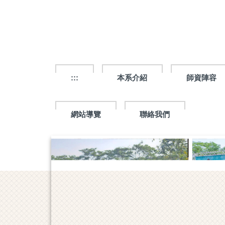
跳
到
主
要
內
容
區
:::
本系介紹
師資陣容
網站導覽
聯絡我們