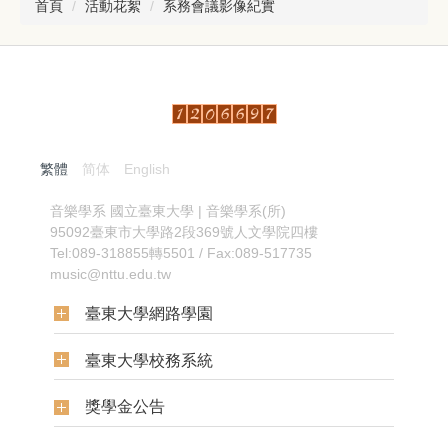
首頁
活動花絮
系務會議影像紀實
繁體
简体
English
:::
音樂學系
國立臺東大學 | 音樂學系(所)
95092臺東市大學路2段369號人文學院四樓
Tel:089-318855轉5501 / Fax:089-517735
music@nttu.edu.tw
臺東大學網路學園
臺東大學校務系統
獎學金公告