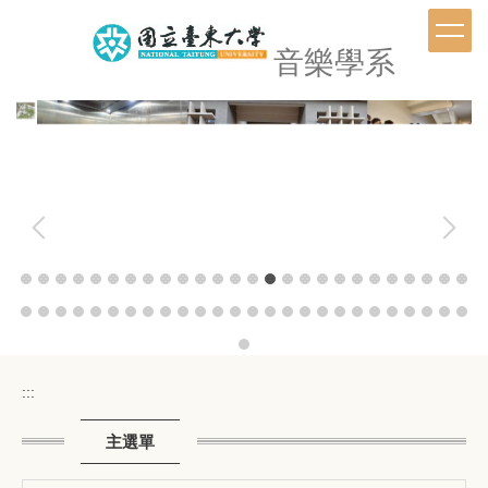
跳
到
音樂學系
主
要
內
容
區
:::
主選單