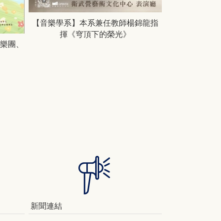
【音樂學系】本系兼任教師楊錦龍指
揮《穹頂下的榮光》
弦樂團、
【音樂學系】
增能
新聞連結