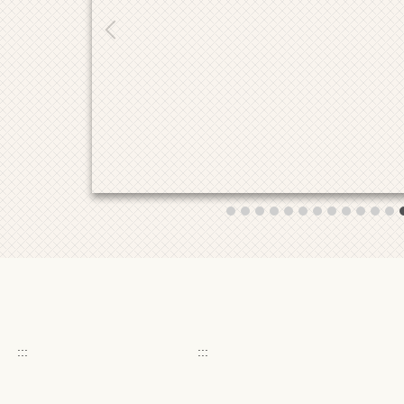
:::
:::