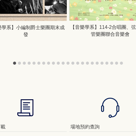
【音樂學系】114-2合唱團、
樂學系】小編制爵士樂團期末成
管樂團聯合音樂會
發
下載
場地預約查詢