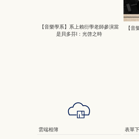
【音樂學系】系上賴衍學老師參演當
.10惡魔舞者與天
【音
是貝多芬I：光啓之時
管樂團音樂會
東大學知本演藝廳
雲端相簿
表單