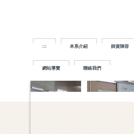
跳
到
主
要
內
容
區
:::
本系介紹
師資陣容
網站導覽
聯絡我們